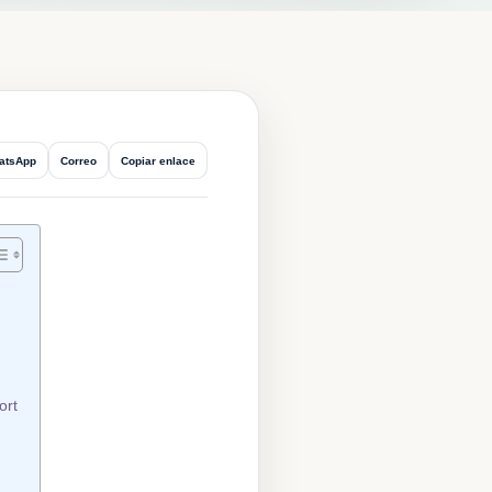
atsApp
Correo
Copiar enlace
ort