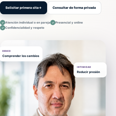
Solicitar primera cita
→
Consultar de forma privada
Atención individual o en pareja
Presencial y online
✓
✓
Confidencialidad y respeto
✓
DESEO
Comprender los cambios
INTIMIDAD
Reducir presión