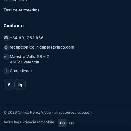
Test de autoestima
Contacto
☎
+34 601 082 966
@
recepcion@clinicaperezvieco.com
⌖
Maestro Valls, 28 – 2
46022 Valencia
→
Cómo llegar
f
ig
©
2026
Clínica Pérez Vieco · clinicaperezvieco.com
Aviso legal
Privacidad
Cookies
ES
EN