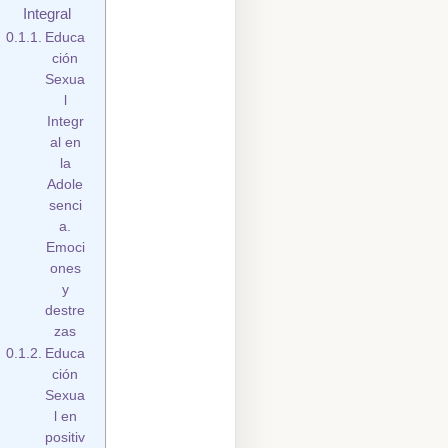
Integral
Educa
ción
Sexua
l
Integr
al en
la
Adole
senci
a.
Emoci
ones
y
destre
zas
Educa
ción
Sexua
l en
positiv