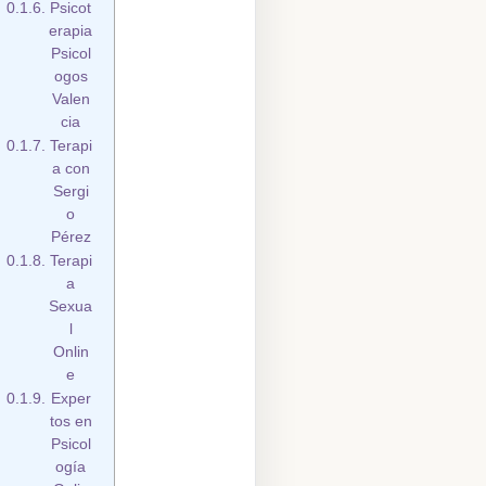
Psicot
erapia
Psicol
ogos
Valen
cia
Terapi
a con
Sergi
o
Pérez
Terapi
a
Sexua
l
Onlin
e
Exper
tos en
Psicol
ogía