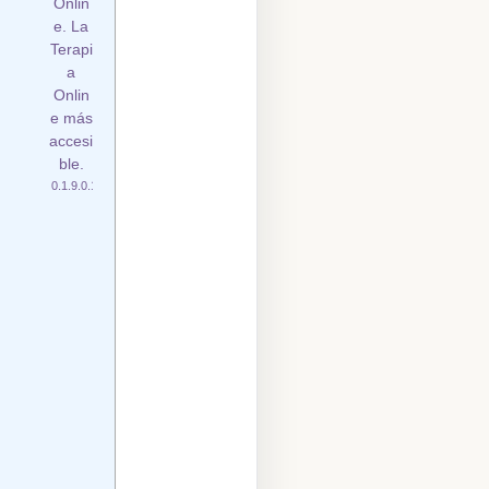
Onlin
e. La
Terapi
a
Onlin
e más
accesi
ble.
C
lí
ni
c
a
P
é
r
e
z
Vi
e
c
o
d
e
P