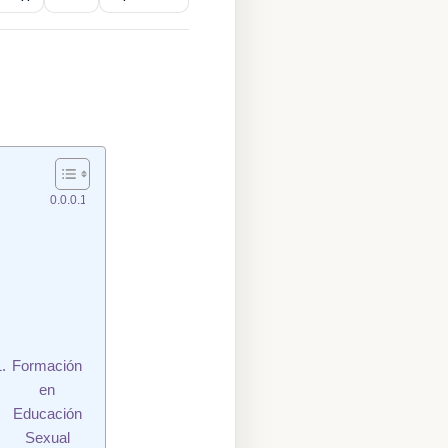
E
s
c
ri
t
o
p
o
r
Formación
en
Educación
Sexual