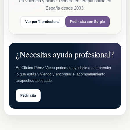
en Valencia y online. Pionero en terapia online en
España desde 2003.
Ver perfil profesional
Pedir cita con Sergio
¿Necesitas ayuda profesional?
En Clínica Pérez Vieco podemos ayudarte a comprender
lo que estás viviendo y encontrar el acompañamiento
terapéutico adecuado.
Pedir cita