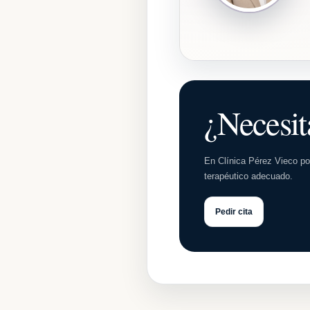
¿Necesit
En Clínica Pérez Vieco p
terapéutico adecuado.
Pedir cita