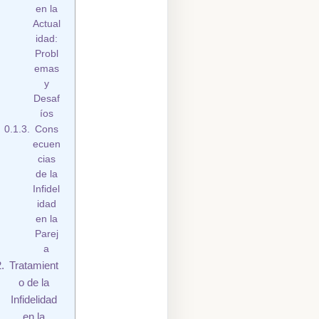
en la
Actual
idad:
Probl
emas
y
Desaf
íos
Cons
ecuen
cias
de la
Infidel
idad
en la
Parej
a
Tratamient
o de la
Infidelidad
en la