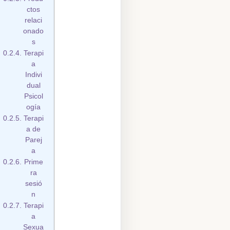
ctos
relaci
onado
s
Terapi
a
Indivi
dual
Psicol
ogía
Terapi
a de
Parej
a
Prime
ra
sesió
n
Terapi
a
Sexua