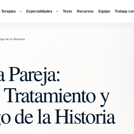
Terapias
Especialidades
Tests
Recursos
Equipo
Trabaja co
rgo de la Historia
a Pareja:
 Tratamiento y
o de la Historia