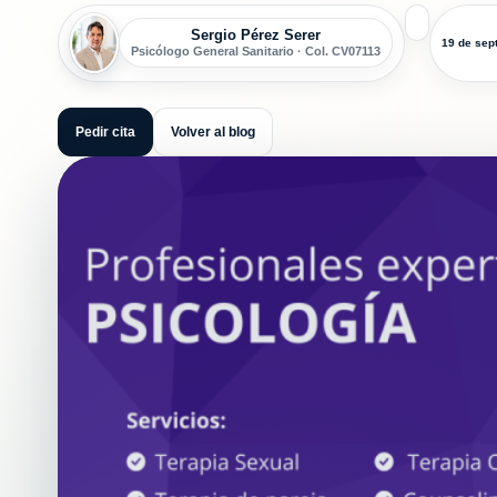
Sergio Pérez Serer
19 de sep
Psicólogo General Sanitario · Col. CV07113
Pedir cita
Volver al blog