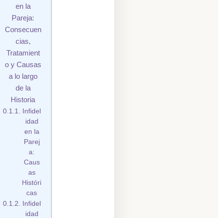
en la
Pareja:
Consecuen
cias,
Tratamient
o y Causas
a lo largo
de la
Historia
Infidel
idad
en la
Parej
a:
Caus
as
Históri
cas
Infidel
idad