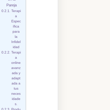
Pareja
Terapi
a
Espec
ífica
para
la
Infidel
idad
Terapi
a
online
avanz
ada y
adapt
ada a
tus
neces
idade
s.
Produ