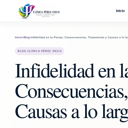
Inicio
Inicio
›
Blog
›
Infidelidad en la Pareja: Consecuencias, Tratamiento y Causas a lo la
BLOG CLÍNICA PÉREZ VIECO
Infidelidad en l
Consecuencias,
Causas a lo larg