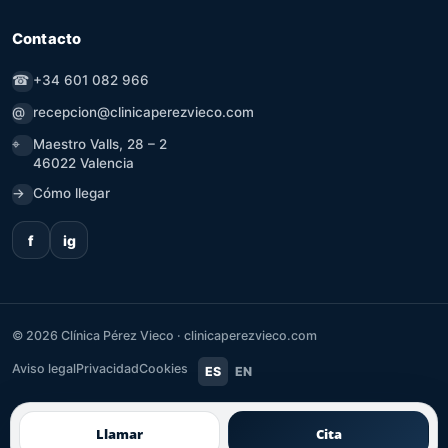
Contacto
☎
+34 601 082 966
@
recepcion@clinicaperezvieco.com
⌖
Maestro Valls, 28 – 2
46022 Valencia
→
Cómo llegar
f
ig
©
2026
Clínica Pérez Vieco · clinicaperezvieco.com
Aviso legal
Privacidad
Cookies
ES
EN
Llamar
Cita