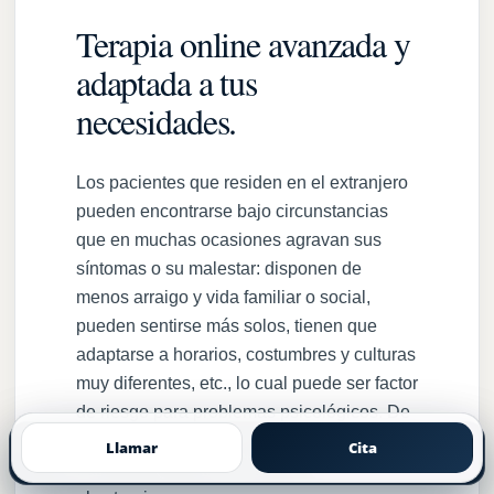
Terapia online avanzada y
adaptada a tus
necesidades.
Los pacientes que residen en el extranjero
pueden encontrarse bajo circunstancias
que en muchas ocasiones agravan sus
síntomas o su malestar: disponen de
menos arraigo y vida familiar o social,
pueden sentirse más solos, tienen que
adaptarse a horarios, costumbres y culturas
muy diferentes, etc., lo cual puede ser factor
de riesgo para problemas psicológicos. De
hecho, algunos pacientes presentan un
Llamar
Cita
Blog
WhatsApp
Pedir cita
trastorno adaptativo al tener que residir en