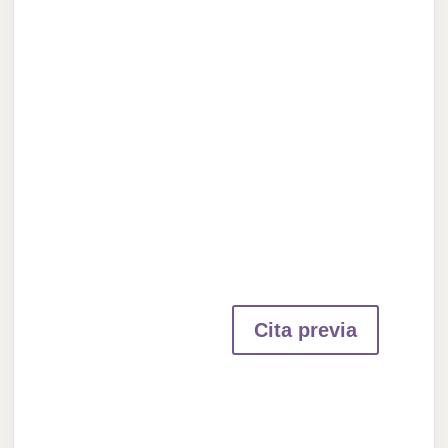
Clínica Pérez Vieco de Psicología
y Sexología. Terapia presencial y
Online
Cita previa