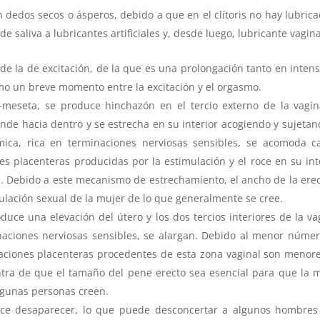
 dedos secos o ásperos, debido a que en el clítoris no hay lubrica
e saliva a lubricantes artificiales y, desde luego, lubricante vagina
de la de excitación, de la que es una prolongación tanto en inten
o un breve momento entre la excitación y el orgasmo.
n-meseta, se produce hinchazón en el tercio externo de la vagin
de hacia dentro y se estrecha en su interior acogiendo y sujetan
ica, rica en terminaciones nerviosas sensibles, se acomoda c
s placenteras producidas por la estimulación y el roce en su int
. Debido a este mecanismo de estrechamiento, el ancho de la ere
lación sexual de la mujer de lo que generalmente se cree.
ce una elevación del útero y los dos tercios interiores de la va
naciones nerviosas sensibles, se alargan. Debido al menor núme
saciones placenteras procedentes de esta zona vaginal son menore
ra de que el tamaño del pene erecto sea esencial para que la 
lgunas personas creen.
arece desaparecer, lo que puede desconcertar a algunos hombre