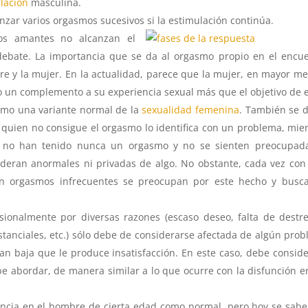
lación
masculina.
zar varios orgasmos sucesivos si la estimulación continúa.
os amantes no alcanzan el
ebate. La importancia que se da al orgasmo propio en el encu
re y la mujer. En la actualidad, parece que la mujer, en mayor m
 un complemento a su experiencia sexual más que el objetivo de e
omo una variante normal de la
sexualidad femenina
. También se 
quien no consigue el orgasmo lo identifica con un problema, mie
no han tenido nunca un orgasmo y no se sienten preocupada
sideran anormales ni privadas de algo. No obstante, cada vez co
on orgasmos infrecuentes se preocupan por este hecho y busca
ionalmente por diversas razones (escaso deseo, falta de destr
tanciales, etc.) sólo debe de considerarse afectada de algún pro
an baja que le produce insatisfacción. En este caso, debe consid
e abordar, de manera similar a lo que ocurre con la disfunción er
ncia en el hombre de cierta edad como normal, pero hoy se sab