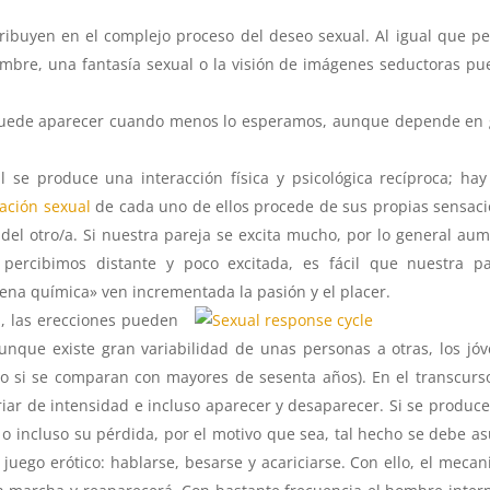
ribuyen en el complejo proceso del deseo sexual. Al igual que p
ambre, una fantasía sexual o la visión de imágenes seductoras p
e y puede aparecer cuando menos lo esperamos, aunque depende en
se produce una interacción física y psicológica recíproca; ha
tación sexual
de cada uno de ellos procede de sus propias sensac
del otro/a. Si nuestra pareja se excita mucho, por lo general au
a percibimos distante y poco excitada, es fácil que nuestra p
ena química» ven incrementada la pasión y el placer.
n, las erecciones pueden
nque existe gran variabilidad de unas personas a otras, los jó
do si se comparan con mayores de sesenta años). En el transcurs
iar de intensidad e incluso aparecer y desaparecer. Si se produc
 o incluso su pérdida, por el motivo que sea, tal hecho se debe a
 juego erótico: hablarse, besarse y acariciarse. Con ello, el meca