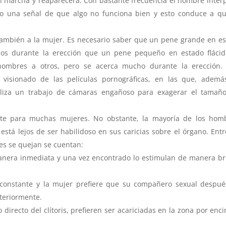
en marcha y reaparecerá. Con bastante frecuencia el hombre inter
omo una señal de que algo no funciona bien y esto conduce a q
ambién a la mujer. Es necesario saber que un pene grande en e
os durante la erección que un pene pequeño en estado flácid
hombres a otros, pero se acerca mucho durante la erección. 
visionado de las películas pornográficas, en las que, ademá
aliza un trabajo de cámaras engañoso para exagerar el tamaño
tante para muchas mujeres. No obstante, la mayoría de los hom
está lejos de ser habilidoso en sus caricias sobre el órgano. Entr
es se quejan se cuentan:
anera inmediata y una vez encontrado lo estimulan de manera b
.
 constante y la mujer prefiere que su compañero sexual despu
steriormente.
directo del clítoris, prefieren ser acariciadas en la zona por enc